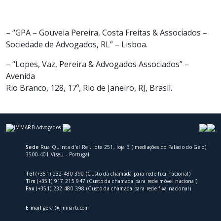
– “GPA – Gouveia Pereira, Costa Freitas & Associados –
Sociedade de Advogados, RL” – Lisboa.
– “Lopes, Vaz, Pereira & Advogados Associados” –
Avenida
Rio Branco, 128, 17º, Rio de Janeiro, RJ, Brasil.
Sede
Rua Quinta d'el Rei, lote 251, loja 3 (imediações do Palácio do Gelo)
3500-401 Viseu - Portugal
Tel
(+351) 232 480 390 (Custo da chamada para rede fixa nacional)
Tlm
(+351) 917 215 947 (Custo da chamada para rede móvel nacional)
Fax
(+351) 232 480 398 (Custo da chamada para rede fixa nacional)
E-mail
geral@jmmarb.com