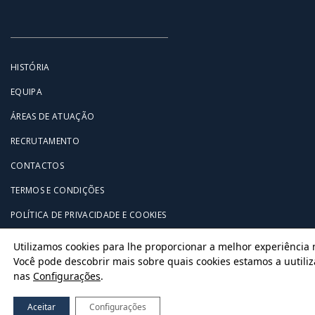
HISTÓRIA
EQUIPA
ÁREAS DE ATUAÇÃO
RECRUTAMENTO
CONTACTOS
TERMOS E CONDIÇÕES
POLÍTICA DE PRIVACIDADE E COOKIES
Utilizamos cookies para lhe proporcionar a melhor experiência n
Você pode descobrir mais sobre quais cookies estamos a uutiliza
nas 
Configurações
.
© Copyright 2026 - JMMARB
Powered by
Celeuma
Aceitar
Configurações